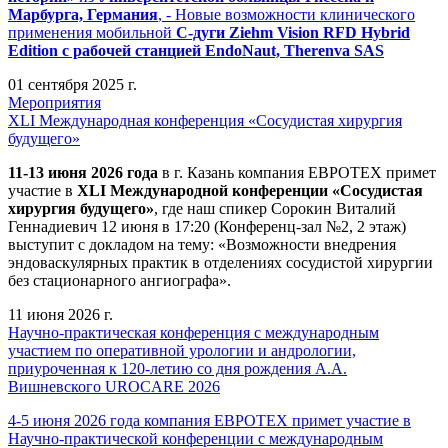
Марбурга, Германия
, - Новые возможности клинического
применения мобильной
С-дуги Ziehm Vision RFD Hybrid
Edition
с рабочей станцией
EndoNaut, Therenva SAS
01 сентября 2025 г.
Мероприятия
XLI Международная конференция «Сосудистая хирургия
будущего»
11-13 июня 2026 года
в г. Казань компания ЕВРОТЕХ примет
участие в
XLI Международной конференции «Сосудистая
хирургия будущего»
, где наш спикер Сорокин Виталий
Геннадиевич 12 июня в 17:20 (Конференц-зал №2, 2 этаж)
выступит с докладом на тему: «Возможности внедрения
эндоваскулярных практик в отделениях сосудистой хирургии
без стационарного ангиографа».
11 июня 2026 г.
Научно-практическая конференция с международным
участием по оперативной урологии и андрологии,
приуроченная к 120-летию со дня рождения А.А.
Вишневского UROCARE 2026
4-5 июня 2026 года компания ЕВРОТЕХ примет участие в
Научно-практической конференции с международным