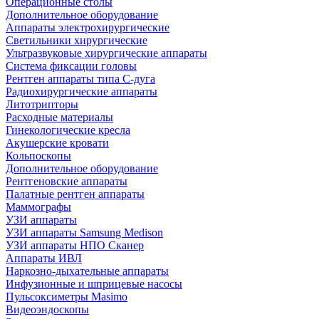
Операционные столы
Дополнительное оборудование
Аппараты электрохирургические
Светильники хирургические
Ультразвуковые хирургические аппараты
Система фиксации головы
Рентген аппараты типа С-дуга
Радиохирургические аппараты
Литотрипторы
Расходные материалы
Гинекологические кресла
Акушерские кровати
Кольпоскопы
Дополнительное оборудование
Рентгеновские аппараты
Палатные рентген аппараты
Маммографы
УЗИ аппараты
УЗИ аппараты Samsung Medison
УЗИ аппараты НПО Сканер
Аппараты ИВЛ
Наркозно-дыхательные аппараты
Инфузионные и шприцевые насосы
Пульсоксиметры Masimo
Видеоэндоскопы