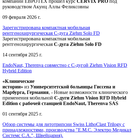
компании ЕВРОТЕХ
прошел
курс
CERVIX PRO
под
руководством Акунц Аллы Феликсовны
09 февраля 2026 г.
Зарегистрирована компактная мобильная
рентгенохирургическая С-дуга Ziehm Solo FD
Зарегистрирована компактная мобильная
рентгенохирургическая
С-дуга Ziehm Solo FD
14 сентября 2025 г.
EndoNaut, Therenva совместно с С-дугой Ziehm Vision RFD
Hybrid Edition
«Клинические
истории»
из
Университетск
ой
больниц
ы
Гиссена и
Марбурга, Германия
, - Новые возможности клинического
применения мобильной
С-дуги Ziehm Vision RFD Hybrid
Edition
с рабочей станцией
EndoNaut, Therenva SAS
01 сентября 2025 г.
Обзор системы для литотрипсии Swiss LithoClast Trilogy с
принадлежностями, производства "Е.М.С. Электро Медикал
Системс С.А.", Швейцария).