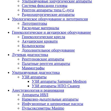
Ультразвуковые хирургические аппараты
Система фиксации головы
Рентген аппараты типа С-дуга
Радиохирургические аппараты
Урологическое оборудование и литотрипсия
Литотрипторы
Расходные материалы
Гинекологическое и акушерское оборудование
Гинекологические кресла
Акушерские кровати
Кольпоскопы
Дополнительное оборудование
Лучевая диагностика
Рентгеновские аппараты
Палатные рентген аппараты
Маммографы
Ультразвуковая диагностика
УЗИ аппараты
УЗИ аппараты Samsung Medison
УЗИ аппараты НПО Сканер
Анестезиология и реанимация
Аппараты ИВЛ
Наркозно-дыхательные аппараты
Инфузионные и шприцевые насосы
Пульсоксиметры Masimo