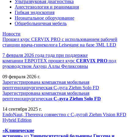
Ультразвуковая диагностика
Анестезиология и реанимация
Гибкая эндоскопия
Неонатальное оборудование
Общебольничная мебель
Новости
Прошел курс CERVIX PRO с использованием рабочей
станции врача-гинеколога Leisegang на базе 3ML LED
7 февраля 2026 года года при поддержке
компании ЕВРОТЕХ
прошел
курс
CERVIX PRO
под
руководством Акунц Аллы Феликсовны
09 февраля 2026 г.
Зарегистрирована компактная мобильная
рентгенохирургическая С-дуга Ziehm Solo FD
Зарегистрирована компактная мобильная
рентгенохирургическая
С-дуга Ziehm Solo FD
14 сентября 2025 г.
EndoNaut, Therenva совместно с С-дугой Ziehm Vision RFD
Hybrid Edition
«Клинические
истории»
из
Университетск
ой
больниц
ы
Гиссена и