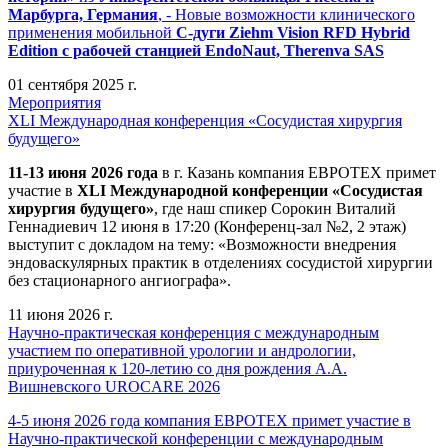
Марбурга, Германия
, - Новые возможности клинического
применения мобильной
С-дуги Ziehm Vision RFD Hybrid
Edition
с рабочей станцией
EndoNaut, Therenva SAS
01 сентября 2025 г.
Мероприятия
XLI Международная конференция «Сосудистая хирургия
будущего»
11-13 июня 2026 года
в г. Казань компания ЕВРОТЕХ примет
участие в
XLI Международной конференции «Сосудистая
хирургия будущего»
, где наш спикер Сорокин Виталий
Геннадиевич 12 июня в 17:20 (Конференц-зал №2, 2 этаж)
выступит с докладом на тему: «Возможности внедрения
эндоваскулярных практик в отделениях сосудистой хирургии
без стационарного ангиографа».
11 июня 2026 г.
Научно-практическая конференция с международным
участием по оперативной урологии и андрологии,
приуроченная к 120-летию со дня рождения А.А.
Вишневского UROCARE 2026
4-5 июня 2026 года компания ЕВРОТЕХ примет участие в
Научно-практической конференции с международным