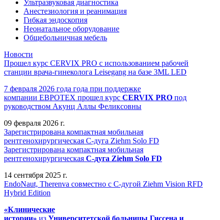
Ультразвуковая диагностика
Анестезиология и реанимация
Гибкая эндоскопия
Неонатальное оборудование
Общебольничная мебель
Новости
Прошел курс CERVIX PRO с использованием рабочей
станции врача-гинеколога Leisegang на базе 3ML LED
7 февраля 2026 года года при поддержке
компании ЕВРОТЕХ
прошел
курс
CERVIX PRO
под
руководством Акунц Аллы Феликсовны
09 февраля 2026 г.
Зарегистрирована компактная мобильная
рентгенохирургическая С-дуга Ziehm Solo FD
Зарегистрирована компактная мобильная
рентгенохирургическая
С-дуга Ziehm Solo FD
14 сентября 2025 г.
EndoNaut, Therenva совместно с С-дугой Ziehm Vision RFD
Hybrid Edition
«Клинические
истории»
из
Университетск
ой
больниц
ы
Гиссена и