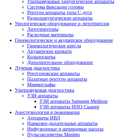
Ультразвуковые хирургические аппараты
Система фиксации головы
Рентген аппараты типа С-дуга
Радиохирургические аппараты
Урологическое оборудование и литотрипсия
Литотрипторы
Расходные материалы
Гинекологическое и акушерское оборудование
Гинекологические кресла
Акушерские кровати
Кольпоскопы
Дополнительное оборудование
Лучевая диагностика
Рентгеновские аппараты
Палатные рентген аппараты
Маммографы
Ультразвуковая диагностика
УЗИ аппараты
УЗИ аппараты Samsung Medison
УЗИ аппараты НПО Сканер
Анестезиология и реанимация
Аппараты ИВЛ
Наркозно-дыхательные аппараты
Инфузионные и шприцевые насосы
Пульсоксиметры Masimo