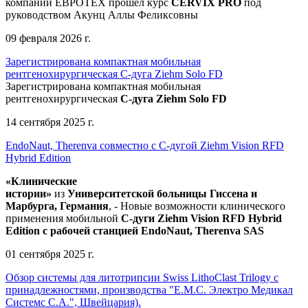
компании ЕВРОТЕХ
прошел
курс
CERVIX PRO
под
руководством Акунц Аллы Феликсовны
09 февраля 2026 г.
Зарегистрирована компактная мобильная
рентгенохирургическая С-дуга Ziehm Solo FD
Зарегистрирована компактная мобильная
рентгенохирургическая
С-дуга Ziehm Solo FD
14 сентября 2025 г.
EndoNaut, Therenva совместно с С-дугой Ziehm Vision RFD
Hybrid Edition
«Клинические
истории»
из
Университетск
ой
больниц
ы
Гиссена и
Марбурга, Германия
, - Новые возможности клинического
применения мобильной
С-дуги Ziehm Vision RFD Hybrid
Edition
с рабочей станцией
EndoNaut, Therenva SAS
01 сентября 2025 г.
Обзор системы для литотрипсии Swiss LithoClast Trilogy с
принадлежностями, производства "Е.М.С. Электро Медикал
Системс С.А.", Швейцария).