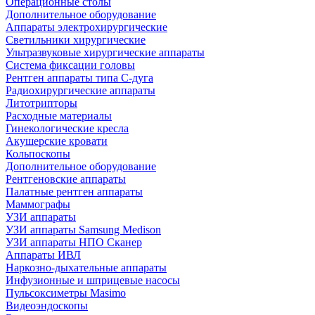
Операционные столы
Дополнительное оборудование
Аппараты электрохирургические
Светильники хирургические
Ультразвуковые хирургические аппараты
Система фиксации головы
Рентген аппараты типа С-дуга
Радиохирургические аппараты
Литотрипторы
Расходные материалы
Гинекологические кресла
Акушерские кровати
Кольпоскопы
Дополнительное оборудование
Рентгеновские аппараты
Палатные рентген аппараты
Маммографы
УЗИ аппараты
УЗИ аппараты Samsung Medison
УЗИ аппараты НПО Сканер
Аппараты ИВЛ
Наркозно-дыхательные аппараты
Инфузионные и шприцевые насосы
Пульсоксиметры Masimo
Видеоэндоскопы