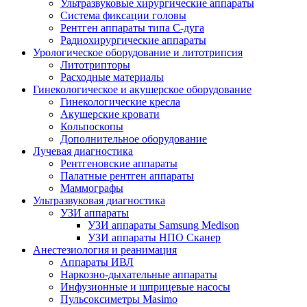
Ультразвуковые хирургические аппараты
Система фиксации головы
Рентген аппараты типа С-дуга
Радиохирургические аппараты
Урологическое оборудование и литотрипсия
Литотрипторы
Расходные материалы
Гинекологическое и акушерское оборудование
Гинекологические кресла
Акушерские кровати
Кольпоскопы
Дополнительное оборудование
Лучевая диагностика
Рентгеновские аппараты
Палатные рентген аппараты
Маммографы
Ультразвуковая диагностика
УЗИ аппараты
УЗИ аппараты Samsung Medison
УЗИ аппараты НПО Сканер
Анестезиология и реанимация
Аппараты ИВЛ
Наркозно-дыхательные аппараты
Инфузионные и шприцевые насосы
Пульсоксиметры Masimo