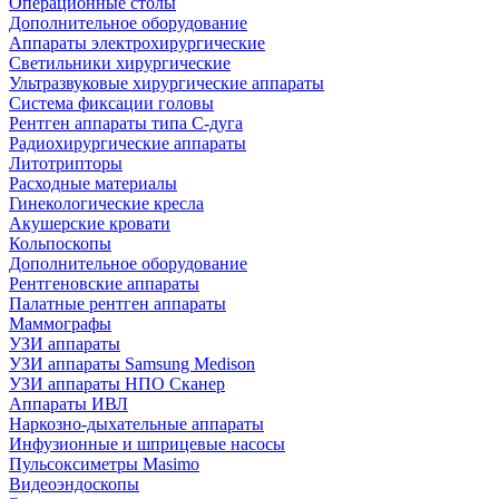
Операционные столы
Дополнительное оборудование
Аппараты электрохирургические
Светильники хирургические
Ультразвуковые хирургические аппараты
Система фиксации головы
Рентген аппараты типа С-дуга
Радиохирургические аппараты
Литотрипторы
Расходные материалы
Гинекологические кресла
Акушерские кровати
Кольпоскопы
Дополнительное оборудование
Рентгеновские аппараты
Палатные рентген аппараты
Маммографы
УЗИ аппараты
УЗИ аппараты Samsung Medison
УЗИ аппараты НПО Сканер
Аппараты ИВЛ
Наркозно-дыхательные аппараты
Инфузионные и шприцевые насосы
Пульсоксиметры Masimo
Видеоэндоскопы