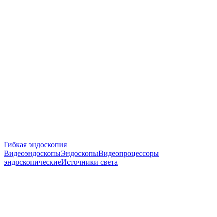
Гибкая эндоскопия
Видеоэндоскопы
Эндоскопы
Видеопроцессоры
эндоскопические
Источники света