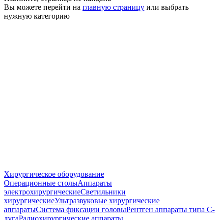
Вы можете перейти на
главную страницу
или выбрать
нужную категорию
Хирургическое оборудование
Операционные столы
Аппараты
электрохирургические
Светильники
хирургические
Ультразвуковые хирургические
аппараты
Система фиксации головы
Рентген аппараты типа С-
дуга
Радиохирургические аппараты