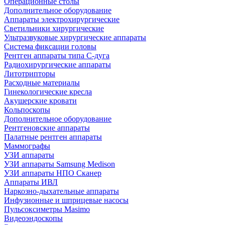
Операционные столы
Дополнительное оборудование
Аппараты электрохирургические
Светильники хирургические
Ультразвуковые хирургические аппараты
Система фиксации головы
Рентген аппараты типа С-дуга
Радиохирургические аппараты
Литотрипторы
Расходные материалы
Гинекологические кресла
Акушерские кровати
Кольпоскопы
Дополнительное оборудование
Рентгеновские аппараты
Палатные рентген аппараты
Маммографы
УЗИ аппараты
УЗИ аппараты Samsung Medison
УЗИ аппараты НПО Сканер
Аппараты ИВЛ
Наркозно-дыхательные аппараты
Инфузионные и шприцевые насосы
Пульсоксиметры Masimo
Видеоэндоскопы