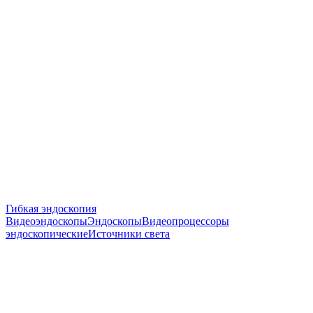
Гибкая эндоскопия
Видеоэндоскопы
Эндоскопы
Видеопроцессоры
эндоскопические
Источники света