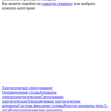
Вы можете перейти на
главную страницу
или выбрать
нужную категорию
Хирургическое оборудование
Операционные столы
Аппараты
электрохирургические
Светильники
хирургические
Ультразвуковые хирургические
аппараты
Система фиксации головы
Рентген аппараты типа С-
дуга
Радиохирургические аппараты