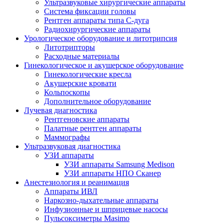
Ультразвуковые хирургические аппараты
Система фиксации головы
Рентген аппараты типа С-дуга
Радиохирургические аппараты
Урологическое оборудование и литотрипсия
Литотрипторы
Расходные материалы
Гинекологическое и акушерское оборудование
Гинекологические кресла
Акушерские кровати
Кольпоскопы
Дополнительное оборудование
Лучевая диагностика
Рентгеновские аппараты
Палатные рентген аппараты
Маммографы
Ультразвуковая диагностика
УЗИ аппараты
УЗИ аппараты Samsung Medison
УЗИ аппараты НПО Сканер
Анестезиология и реанимация
Аппараты ИВЛ
Наркозно-дыхательные аппараты
Инфузионные и шприцевые насосы
Пульсоксиметры Masimo