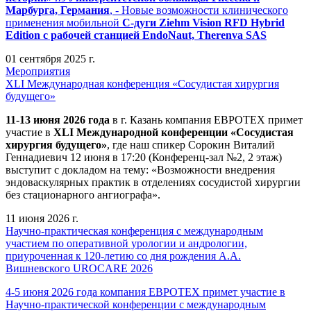
Марбурга, Германия
, - Новые возможности клинического
применения мобильной
С-дуги Ziehm Vision RFD Hybrid
Edition
с рабочей станцией
EndoNaut, Therenva SAS
01 сентября 2025 г.
Мероприятия
XLI Международная конференция «Сосудистая хирургия
будущего»
11-13 июня 2026 года
в г. Казань компания ЕВРОТЕХ примет
участие в
XLI Международной конференции «Сосудистая
хирургия будущего»
, где наш спикер Сорокин Виталий
Геннадиевич 12 июня в 17:20 (Конференц-зал №2, 2 этаж)
выступит с докладом на тему: «Возможности внедрения
эндоваскулярных практик в отделениях сосудистой хирургии
без стационарного ангиографа».
11 июня 2026 г.
Научно-практическая конференция с международным
участием по оперативной урологии и андрологии,
приуроченная к 120-летию со дня рождения А.А.
Вишневского UROCARE 2026
4-5 июня 2026 года компания ЕВРОТЕХ примет участие в
Научно-практической конференции с международным