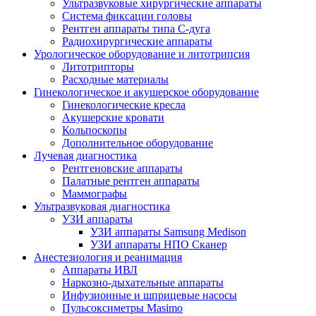
Ультразвуковые хирургические аппараты
Система фиксации головы
Рентген аппараты типа С-дуга
Радиохирургические аппараты
Урологическое оборудование и литотрипсия
Литотрипторы
Расходные материалы
Гинекологическое и акушерское оборудование
Гинекологические кресла
Акушерские кровати
Кольпоскопы
Дополнительное оборудование
Лучевая диагностика
Рентгеновские аппараты
Палатные рентген аппараты
Маммографы
Ультразвуковая диагностика
УЗИ аппараты
УЗИ аппараты Samsung Medison
УЗИ аппараты НПО Сканер
Анестезиология и реанимация
Аппараты ИВЛ
Наркозно-дыхательные аппараты
Инфузионные и шприцевые насосы
Пульсоксиметры Masimo