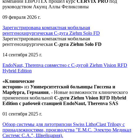
компании ЕВРОТЕХ
прошел
курс
CERVIX PRO
под
руководством Акунц Аллы Феликсовны
09 февраля 2026 г.
Зарегистрирована компактная мобильная
рентгенохирургическая С-дуга Ziehm Solo FD
Зарегистрирована компактная мобильная
рентгенохирургическая
С-дуга Ziehm Solo FD
14 сентября 2025 г.
EndoNaut, Therenva совместно с С-дугой Ziehm Vision RFD
Hybrid Edition
«Клинические
истории»
из
Университетск
ой
больниц
ы
Гиссена и
Марбурга, Германия
, - Новые возможности клинического
применения мобильной
С-дуги Ziehm Vision RFD Hybrid
Edition
с рабочей станцией
EndoNaut, Therenva SAS
01 сентября 2025 г.
Обзор системы для литотрипсии Swiss LithoClast Trilogy с
принадлежностями, производства "Е.М.С. Электро Медикал
Системс С.А.", Швейцария).