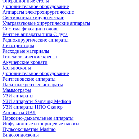
Операционные столы
Дополнительное оборудование
Аппараты электрохирургические
Светильники хирургические
Ультразвуковые хирургические аппараты
Система фиксации головы
Рентген аппараты типа С-дуга
Радиохирургические аппараты
Литотрипторы
Расходные материалы
Гинекологические кресла
Акушерские кровати
Кольпоскопы
Дополнительное оборудование
Рентгеновские аппараты
Палатные рентген аппараты
Маммографы
УЗИ аппараты
УЗИ аппараты Samsung Medison
УЗИ аппараты НПО Сканер
Аппараты ИВЛ
Наркозно-дыхательные аппараты
Инфузионные и шприцевые насосы
Пульсоксиметры Masimo
Видеоэндоскопы