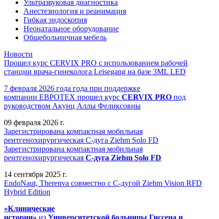
Ультразвуковая диагностика
Анестезиология и реанимация
Гибкая эндоскопия
Неонатальное оборудование
Общебольничная мебель
Новости
Прошел курс CERVIX PRO с использованием рабочей
станции врача-гинеколога Leisegang на базе 3ML LED
7 февраля 2026 года года при поддержке
компании ЕВРОТЕХ
прошел
курс
CERVIX PRO
под
руководством Акунц Аллы Феликсовны
09 февраля 2026 г.
Зарегистрирована компактная мобильная
рентгенохирургическая С-дуга Ziehm Solo FD
Зарегистрирована компактная мобильная
рентгенохирургическая
С-дуга Ziehm Solo FD
14 сентября 2025 г.
EndoNaut, Therenva совместно с С-дугой Ziehm Vision RFD
Hybrid Edition
«Клинические
истории»
из
Университетск
ой
больниц
ы
Гиссена и