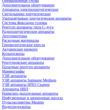
Операционные столы
Дополнительное оборудование
Аппараты электрохирургические
Светильники хирургические
Ультразвуковые хирургические аппараты
Система фиксации головы
Рентген аппараты типа С-дуга
Радиохирургические аппараты
Литотрипторы
Расходные материалы
Гинекологические кресла
Акушерские кровати
Кольпоскопы
Дополнительное оборудование
Рентгеновские аппараты
Палатные рентген аппараты
Маммографы
УЗИ аппараты
УЗИ аппараты Samsung Medison
УЗИ аппараты НПО Сканер
Аппараты ИВЛ
Наркозно-дыхательные аппараты
Инфузионные и шприцевые насосы
Пульсоксиметры Masimo
Видеоэндоскопы