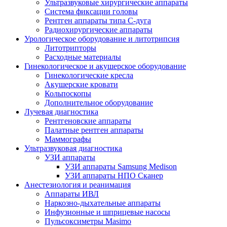
Ультразвуковые хирургические аппараты
Система фиксации головы
Рентген аппараты типа С-дуга
Радиохирургические аппараты
Урологическое оборудование и литотрипсия
Литотрипторы
Расходные материалы
Гинекологическое и акушерское оборудование
Гинекологические кресла
Акушерские кровати
Кольпоскопы
Дополнительное оборудование
Лучевая диагностика
Рентгеновские аппараты
Палатные рентген аппараты
Маммографы
Ультразвуковая диагностика
УЗИ аппараты
УЗИ аппараты Samsung Medison
УЗИ аппараты НПО Сканер
Анестезиология и реанимация
Аппараты ИВЛ
Наркозно-дыхательные аппараты
Инфузионные и шприцевые насосы
Пульсоксиметры Masimo