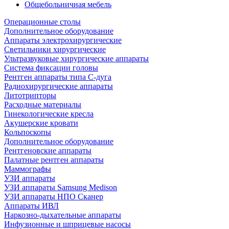
Общебольничная мебель
Операционные столы
Дополнительное оборудование
Аппараты электрохирургические
Светильники хирургические
Ультразвуковые хирургические аппараты
Система фиксации головы
Рентген аппараты типа С-дуга
Радиохирургические аппараты
Литотрипторы
Расходные материалы
Гинекологические кресла
Акушерские кровати
Кольпоскопы
Дополнительное оборудование
Рентгеновские аппараты
Палатные рентген аппараты
Маммографы
УЗИ аппараты
УЗИ аппараты Samsung Medison
УЗИ аппараты НПО Сканер
Аппараты ИВЛ
Наркозно-дыхательные аппараты
Инфузионные и шприцевые насосы