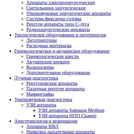
Аппараты электрохирургические
Светильники хирургические
Ультразвуковые хирургические аппараты
Система фиксации головы
Рентген аппараты типа С-дуга
Радиохирургические аппараты
Урологическое оборудование и литотрипсия
Литотрипторы
Расходные материалы
Гинекологическое и акушерское оборудование
Гинекологические кресла
Акушерские кровати
Кольпоскопы
Дополнительное оборудование
Лучевая диагностика
Рентгеновские аппараты
Палатные рентген аппараты
Маммографы
Ультразвуковая диагностика
УЗИ аппараты
УЗИ аппараты Samsung Medison
УЗИ аппараты НПО Сканер
Анестезиология и реанимация
Аппараты ИВЛ
Наркозно-дыхательные аппараты