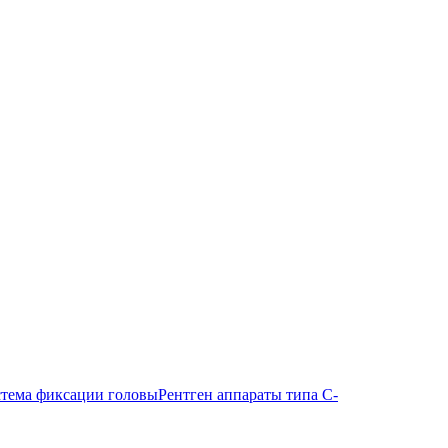
тема фиксации головы
Рентген аппараты типа С-