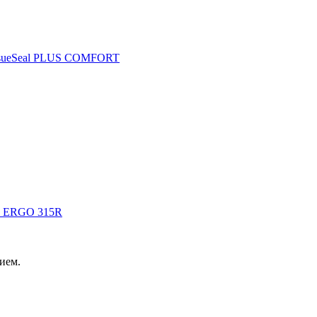
ssueSeal PLUS COMFORT
т ERGO 315R
ием.