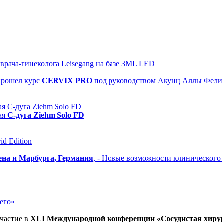
рача-гинеколога Leisegang на базе 3ML LED
прошел
курс
CERVIX PRO
под руководством Акунц Аллы Фел
я С-дуга Ziehm Solo FD
ая
С-дуга Ziehm Solo FD
d Edition
ена и Марбурга, Германия
, - Новые возможности клиническог
его»
частие в
XLI Международной конференции «Сосудистая хиру