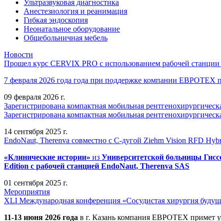
Ультразвуковая диагностика
Анестезиология и реанимация
Гибкая эндоскопия
Неонатальное оборудование
Общебольничная мебель
Новости
Прошел курс CERVIX PRO с использованием рабочей станции в
7 февраля 2026 года года при поддержке компании ЕВРОТЕХ
09 февраля 2026 г.
Зарегистрирована компактная мобильная рентгенохирургическа
Зарегистрирована компактная мобильная рентгенохирургическ
14 сентября 2025 г.
EndoNaut, Therenva совместно с С-дугой Ziehm Vision RFD Hybri
«Клинические истории»
из
Университетск
ой
больниц
ы
Гисс
Edition
с рабочей станцией
EndoNaut, Therenva SAS
01 сентября 2025 г.
Мероприятия
XLI Международная конференция «Сосудистая хирургия будущ
11-13 июня 2026 года
в г. Казань компания ЕВРОТЕХ примет у