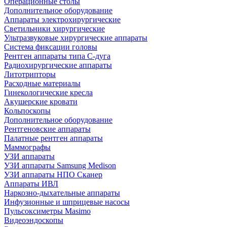
Операционные столы
Дополнительное оборудование
Аппараты электрохирургические
Светильники хирургические
Ультразвуковые хирургические аппараты
Система фиксации головы
Рентген аппараты типа С-дуга
Радиохирургические аппараты
Литотрипторы
Расходные материалы
Гинекологические кресла
Акушерские кровати
Кольпоскопы
Дополнительное оборудование
Рентгеновские аппараты
Палатные рентген аппараты
Маммографы
УЗИ аппараты
УЗИ аппараты Samsung Medison
УЗИ аппараты НПО Сканер
Аппараты ИВЛ
Наркозно-дыхательные аппараты
Инфузионные и шприцевые насосы
Пульсоксиметры Masimo
Видеоэндоскопы