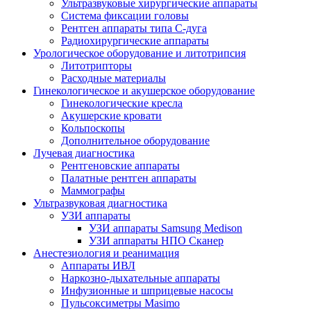
Ультразвуковые хирургические аппараты
Система фиксации головы
Рентген аппараты типа С-дуга
Радиохирургические аппараты
Урологическое оборудование и литотрипсия
Литотрипторы
Расходные материалы
Гинекологическое и акушерское оборудование
Гинекологические кресла
Акушерские кровати
Кольпоскопы
Дополнительное оборудование
Лучевая диагностика
Рентгеновские аппараты
Палатные рентген аппараты
Маммографы
Ультразвуковая диагностика
УЗИ аппараты
УЗИ аппараты Samsung Medison
УЗИ аппараты НПО Сканер
Анестезиология и реанимация
Аппараты ИВЛ
Наркозно-дыхательные аппараты
Инфузионные и шприцевые насосы
Пульсоксиметры Masimo