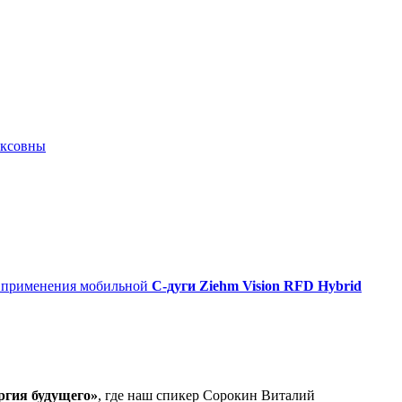
иксовны
о применения мобильной
С-дуги Ziehm Vision RFD Hybrid
ргия будущего»
, где наш спикер Сорокин Виталий