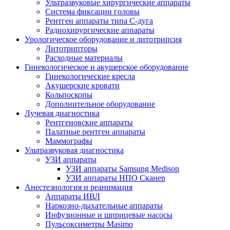
Ультразвуковые хирургические аппараты
Система фиксации головы
Рентген аппараты типа С-дуга
Радиохирургические аппараты
Урологическое оборудование и литотрипсия
Литотрипторы
Расходные материалы
Гинекологическое и акушерское оборудование
Гинекологические кресла
Акушерские кровати
Кольпоскопы
Дополнительное оборудование
Лучевая диагностика
Рентгеновские аппараты
Палатные рентген аппараты
Маммографы
Ультразвуковая диагностика
УЗИ аппараты
УЗИ аппараты Samsung Medison
УЗИ аппараты НПО Сканер
Анестезиология и реанимация
Аппараты ИВЛ
Наркозно-дыхательные аппараты
Инфузионные и шприцевые насосы
Пульсоксиметры Masimo