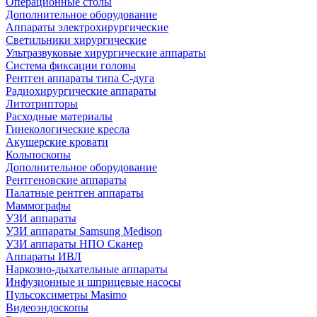
Операционные столы
Дополнительное оборудование
Аппараты электрохирургические
Светильники хирургические
Ультразвуковые хирургические аппараты
Система фиксации головы
Рентген аппараты типа С-дуга
Радиохирургические аппараты
Литотрипторы
Расходные материалы
Гинекологические кресла
Акушерские кровати
Кольпоскопы
Дополнительное оборудование
Рентгеновские аппараты
Палатные рентген аппараты
Маммографы
УЗИ аппараты
УЗИ аппараты Samsung Medison
УЗИ аппараты НПО Сканер
Аппараты ИВЛ
Наркозно-дыхательные аппараты
Инфузионные и шприцевые насосы
Пульсоксиметры Masimo
Видеоэндоскопы