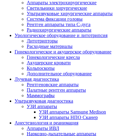
Аппараты электрохирургические
Светильники хирургические
Ультразвуковые хирургические аппараты
Система фиксации головы
Рентген аппараты типа С-дуга
Радиохирургические аппараты
Урологическое оборудование и литотрипсия
Литотрипторы
Расходные материалы
Гинекологическое и акушерское оборудование
Гинекологические кресла
Акушерские кровати
Кольпоскопы
Дополнительное оборудование
Лучевая диагностика
Рентгеновские аппараты
Палатные рентген аппараты
Маммографы
Ультразвуковая диагностика
УЗИ аппараты
УЗИ аппараты Samsung Medison
УЗИ аппараты НПО Сканер
Анестезиология и реанимация
Аппараты ИВЛ
Наркозно-дыхательные аппараты