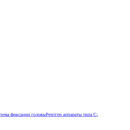
тема фиксации головы
Рентген аппараты типа С-