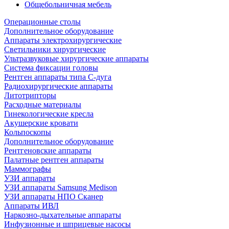
Общебольничная мебель
Операционные столы
Дополнительное оборудование
Аппараты электрохирургические
Светильники хирургические
Ультразвуковые хирургические аппараты
Система фиксации головы
Рентген аппараты типа С-дуга
Радиохирургические аппараты
Литотрипторы
Расходные материалы
Гинекологические кресла
Акушерские кровати
Кольпоскопы
Дополнительное оборудование
Рентгеновские аппараты
Палатные рентген аппараты
Маммографы
УЗИ аппараты
УЗИ аппараты Samsung Medison
УЗИ аппараты НПО Сканер
Аппараты ИВЛ
Наркозно-дыхательные аппараты
Инфузионные и шприцевые насосы