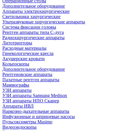
Операционные столы
Дополнительное оборудование
Аппараты электрохирургические
Светильники хирургические
Ультразвуковые хирургические аппараты
Система фиксации головы
Рентген аппараты типа С-дуга
Радиохирургические аппараты
Литотрипторы
Расходные материалы
Гинекологические кресла
Акушерские кровати
Кольпоскопы
Дополнительное оборудование
Рентгеновские аппараты
Палатные рентген аппараты
Маммографы
УЗИ аппараты
УЗИ аппараты Samsung Medison
УЗИ аппараты НПО Сканер
Аппараты ИВЛ
Наркозно-дыхательные аппараты
Инфузионные и шприцевые насосы
Пульсоксиметры Masimo
Видеоэндоскопы