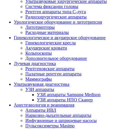
Ультразвуковые хирургические аппараты
Система фиксации головы
Рентген аппараты типа С-дуга
Радиохирургические аппараты
Урологическое оборудование и литотрипсия
Литотрипторы
Расходные материалы
Гинекологическое и акушерское оборудование
Гинекологические кресла
Акушерские кровати
Кольпоскопы
Дополнительное оборудование
Лучевая диагностика
Рентгеновские аппараты
Палатные рентген аппараты
Маммографы
Ультразвуковая диагностика
УЗИ аппараты
УЗИ аппараты Samsung Medison
УЗИ аппараты НПО Сканер
Анестезиология и реанимация
Аппараты ИВЛ
Наркозно-дыхательные аппараты
Инфузионные и шприцевые насосы
Пульсоксиметры Masimo