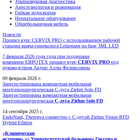
Ультразвуковая диагностика
Анестезиология и реанимация
Гибкая эндоскопия
Неонатальное оборудование
Общебольничная мебель
Новости
Прошел курс CERVIX PRO с использованием рабочей
станции врача-гинеколога Leisegang на базе 3ML LED
7 февраля 2026 года года при поддержке
компании ЕВРОТЕХ
прошел
курс
CERVIX PRO
под
руководством Акунц Аллы Феликсовны
09 февраля 2026 г.
Зарегистрирована компактная мобильная
рентгенохирургическая С-дуга Ziehm Solo FD
Зарегистрирована компактная мобильная
рентгенохирургическая
С-дуга Ziehm Solo FD
14 сентября 2025 г.
EndoNaut, Therenva совместно с С-дугой Ziehm Vision RFD
Hybrid Edition
«Клинические
истории»
из
Университетск
ой
больниц
ы
Гиссена и