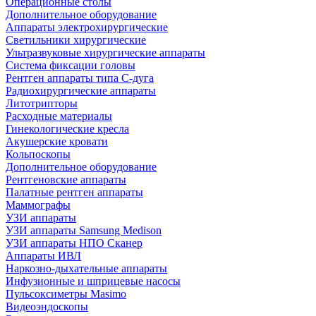
Операционные столы
Дополнительное оборудование
Аппараты электрохирургические
Светильники хирургические
Ультразвуковые хирургические аппараты
Система фиксации головы
Рентген аппараты типа С-дуга
Радиохирургические аппараты
Литотрипторы
Расходные материалы
Гинекологические кресла
Акушерские кровати
Кольпоскопы
Дополнительное оборудование
Рентгеновские аппараты
Палатные рентген аппараты
Маммографы
УЗИ аппараты
УЗИ аппараты Samsung Medison
УЗИ аппараты НПО Сканер
Аппараты ИВЛ
Наркозно-дыхательные аппараты
Инфузионные и шприцевые насосы
Пульсоксиметры Masimo
Видеоэндоскопы