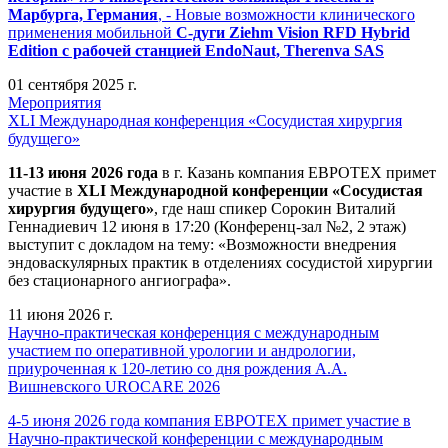
Марбурга, Германия
, - Новые возможности клинического
применения мобильной
С-дуги Ziehm Vision RFD Hybrid
Edition
с рабочей станцией
EndoNaut, Therenva SAS
01 сентября 2025 г.
Мероприятия
XLI Международная конференция «Сосудистая хирургия
будущего»
11-13 июня 2026 года
в г. Казань компания ЕВРОТЕХ примет
участие в
XLI Международной конференции «Сосудистая
хирургия будущего»
, где наш спикер Сорокин Виталий
Геннадиевич 12 июня в 17:20 (Конференц-зал №2, 2 этаж)
выступит с докладом на тему: «Возможности внедрения
эндоваскулярных практик в отделениях сосудистой хирургии
без стационарного ангиографа».
11 июня 2026 г.
Научно-практическая конференция с международным
участием по оперативной урологии и андрологии,
приуроченная к 120-летию со дня рождения А.А.
Вишневского UROCARE 2026
4-5 июня 2026 года компания ЕВРОТЕХ примет участие в
Научно-практической конференции с международным