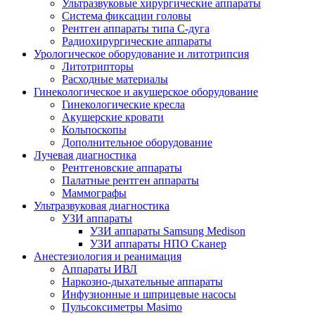
Ультразвуковые хирургические аппараты
Система фиксации головы
Рентген аппараты типа С-дуга
Радиохирургические аппараты
Урологическое оборудование и литотрипсия
Литотрипторы
Расходные материалы
Гинекологическое и акушерское оборудование
Гинекологические кресла
Акушерские кровати
Кольпоскопы
Дополнительное оборудование
Лучевая диагностика
Рентгеновские аппараты
Палатные рентген аппараты
Маммографы
Ультразвуковая диагностика
УЗИ аппараты
УЗИ аппараты Samsung Medison
УЗИ аппараты НПО Сканер
Анестезиология и реанимация
Аппараты ИВЛ
Наркозно-дыхательные аппараты
Инфузионные и шприцевые насосы
Пульсоксиметры Masimo