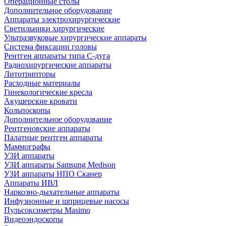
Операционные столы
Дополнительное оборудование
Аппараты электрохирургические
Светильники хирургические
Ультразвуковые хирургические аппараты
Система фиксации головы
Рентген аппараты типа С-дуга
Радиохирургические аппараты
Литотрипторы
Расходные материалы
Гинекологические кресла
Акушерские кровати
Кольпоскопы
Дополнительное оборудование
Рентгеновские аппараты
Палатные рентген аппараты
Маммографы
УЗИ аппараты
УЗИ аппараты Samsung Medison
УЗИ аппараты НПО Сканер
Аппараты ИВЛ
Наркозно-дыхательные аппараты
Инфузионные и шприцевые насосы
Пульсоксиметры Masimo
Видеоэндоскопы