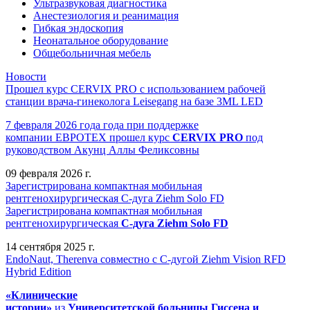
Ультразвуковая диагностика
Анестезиология и реанимация
Гибкая эндоскопия
Неонатальное оборудование
Общебольничная мебель
Новости
Прошел курс CERVIX PRO с использованием рабочей
станции врача-гинеколога Leisegang на базе 3ML LED
7 февраля 2026 года года при поддержке
компании ЕВРОТЕХ
прошел
курс
CERVIX PRO
под
руководством Акунц Аллы Феликсовны
09 февраля 2026 г.
Зарегистрирована компактная мобильная
рентгенохирургическая С-дуга Ziehm Solo FD
Зарегистрирована компактная мобильная
рентгенохирургическая
С-дуга Ziehm Solo FD
14 сентября 2025 г.
EndoNaut, Therenva совместно с С-дугой Ziehm Vision RFD
Hybrid Edition
«Клинические
истории»
из
Университетск
ой
больниц
ы
Гиссена и