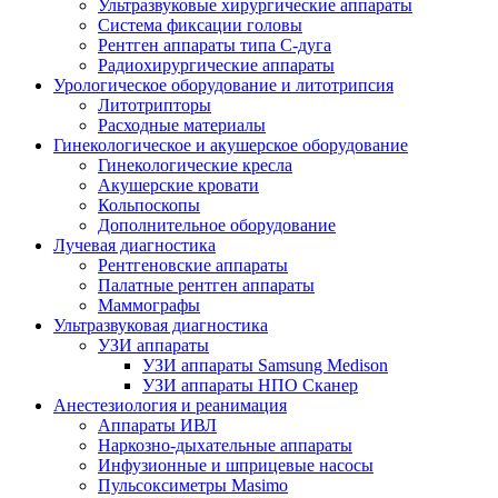
Ультразвуковые хирургические аппараты
Система фиксации головы
Рентген аппараты типа С-дуга
Радиохирургические аппараты
Урологическое оборудование и литотрипсия
Литотрипторы
Расходные материалы
Гинекологическое и акушерское оборудование
Гинекологические кресла
Акушерские кровати
Кольпоскопы
Дополнительное оборудование
Лучевая диагностика
Рентгеновские аппараты
Палатные рентген аппараты
Маммографы
Ультразвуковая диагностика
УЗИ аппараты
УЗИ аппараты Samsung Medison
УЗИ аппараты НПО Сканер
Анестезиология и реанимация
Аппараты ИВЛ
Наркозно-дыхательные аппараты
Инфузионные и шприцевые насосы
Пульсоксиметры Masimo