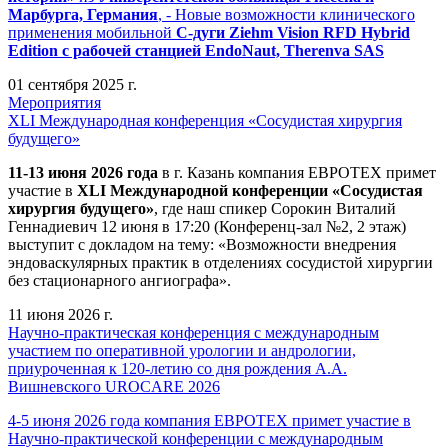
Марбурга, Германия
, - Новые возможности клинического
применения мобильной
С-дуги Ziehm Vision RFD Hybrid
Edition
с рабочей станцией
EndoNaut, Therenva SAS
01 сентября 2025 г.
Мероприятия
XLI Международная конференция «Сосудистая хирургия
будущего»
11-13 июня 2026 года
в г. Казань компания ЕВРОТЕХ примет
участие в
XLI Международной конференции «Сосудистая
хирургия будущего»
, где наш спикер Сорокин Виталий
Геннадиевич 12 июня в 17:20 (Конференц-зал №2, 2 этаж)
выступит с докладом на тему: «Возможности внедрения
эндоваскулярных практик в отделениях сосудистой хирургии
без стационарного ангиографа».
11 июня 2026 г.
Научно-практическая конференция с международным
участием по оперативной урологии и андрологии,
приуроченная к 120-летию со дня рождения А.А.
Вишневского UROCARE 2026
4-5 июня 2026 года компания ЕВРОТЕХ примет участие в
Научно-практической конференции с международным