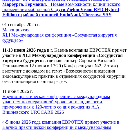
Марбурга, Германия
, - Новые возможности клинического
применения мобильной
С-дуги Ziehm Vision RFD Hybrid
Edition
с рабочей станцией
EndoNaut, Therenva SAS
01 сентября 2025 г.
Мероприятия
XLI Международная конференция «Сосудистая хирургия
будущего»
11-13 июня 2026 года
в г. Казань компания ЕВРОТЕХ примет
участие в
XLI Международной конференции «Сосудистая
хирургия будущего»
, где наш спикер Сорокин Виталий
Геннадиевич 12 июня в 17:20 (Конференц-зал №2, 2 этаж)
выступит с докладом на тему: «Возможности внедрения
эндоваскулярных практик в отделениях сосудистой хирургии
без стационарного ангиографа».
11 июня 2026 г.
Научно-практическая конференция с международным
участием по оперативной урологии и андрологии,
приуроченная к 120-летию со дня рождения А.А.
Вишневского UROCARE 2026
4-5 июня 2026 года компания ЕВРОТЕХ примет участие в
Научно-практической конференции с международным