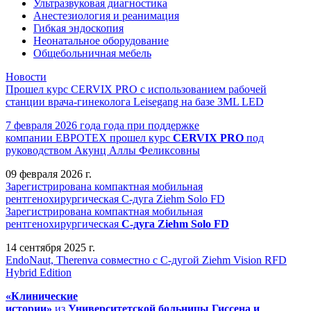
Ультразвуковая диагностика
Анестезиология и реанимация
Гибкая эндоскопия
Неонатальное оборудование
Общебольничная мебель
Новости
Прошел курс CERVIX PRO с использованием рабочей
станции врача-гинеколога Leisegang на базе 3ML LED
7 февраля 2026 года года при поддержке
компании ЕВРОТЕХ
прошел
курс
CERVIX PRO
под
руководством Акунц Аллы Феликсовны
09 февраля 2026 г.
Зарегистрирована компактная мобильная
рентгенохирургическая С-дуга Ziehm Solo FD
Зарегистрирована компактная мобильная
рентгенохирургическая
С-дуга Ziehm Solo FD
14 сентября 2025 г.
EndoNaut, Therenva совместно с С-дугой Ziehm Vision RFD
Hybrid Edition
«Клинические
истории»
из
Университетск
ой
больниц
ы
Гиссена и