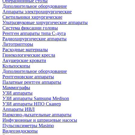
Операционные столы
Дополнительное оборудование
Аппараты электрохирургические
Светильники хирургические
Ультразвуковые хирургические аппараты
Система фиксации головы
Рентген аппараты типа С-дуга
Радиохирургические аппараты
Литотрипторы
Расходные материалы
Гинекологические кресла
Акушерские кровати
Кольпоскопы
Дополнительное оборудование
Рентгеновские аппараты
Палатные рентген аппараты
Маммографы
УЗИ аппараты
УЗИ аппараты Samsung Medison
УЗИ аппараты НПО Сканер
Аппараты ИВЛ
Наркозно-дыхательные аппараты
Инфузионные и шприцевые насосы
Пульсоксиметры Masimo
Видеоэндоскопы