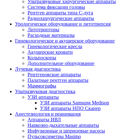
Ультразвуковые хирургические аппараты
Система фиксации головы
Рентген аппараты типа С-дуга
Радиохирургические аппараты
Урологическое оборудование и литотрипсия
Литотрипторы
Расходные материалы
Гинекологическое и акушерское оборудование
Гинекологические кресла
Акушерские кровати
Кольпоскопы
Дополнительное оборудование
Лучевая диагностика
Рентгеновские аппараты
Палатные рентген аппараты
Маммографы
Ультразвуковая диагностика
УЗИ аппараты
УЗИ аппараты Samsung Medison
УЗИ аппараты НПО Сканер
Анестезиология и реанимация
Аппараты ИВЛ
Наркозно-дыхательные аппараты
Инфузионные и шприцевые насосы
Пульсоксиметры Masimo