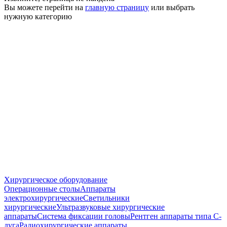
Вы можете перейти на
главную страницу
или выбрать
нужную категорию
Хирургическое оборудование
Операционные столы
Аппараты
электрохирургические
Светильники
хирургические
Ультразвуковые хирургические
аппараты
Система фиксации головы
Рентген аппараты типа С-
дуга
Радиохирургические аппараты