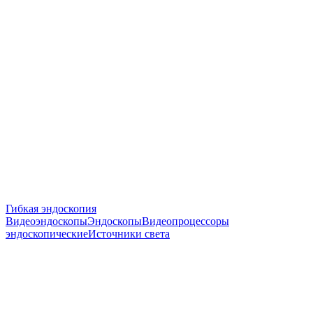
Гибкая эндоскопия
Видеоэндоскопы
Эндоскопы
Видеопроцессоры
эндоскопические
Источники света