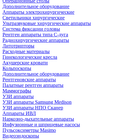
Операционные столы
Дополнительное оборудование
Аппараты электрохирургические
Светильники хирургические
Ультразвуковые хирургические аппараты
Система фиксации головы
Рентген аппараты типа С-дуга
Радиохирургические аппараты
Литотрипторы
Расходные материалы
Гинекологические кресла
Акушерские кровати
Кольпоскопы
Дополнительное оборудование
Рентгеновские аппараты
Палатные рентген аппараты
Маммографы
УЗИ аппараты
УЗИ аппараты Samsung Medison
УЗИ аппараты НПО Сканер
Аппараты ИВЛ
Наркозно-дыхательные аппараты
Инфузионные и шприцевые насосы
Пульсоксиметры Masimo
Видеоэндоскопы