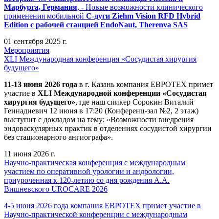
Марбурга, Германия
, - Новые возможности клинического
применения мобильной
С-дуги Ziehm Vision RFD Hybrid
Edition
с рабочей станцией
EndoNaut, Therenva SAS
01 сентября 2025 г.
Мероприятия
XLI Международная конференция «Сосудистая хирургия
будущего»
11-13 июня 2026 года
в г. Казань компания ЕВРОТЕХ примет
участие в
XLI Международной конференции «Сосудистая
хирургия будущего»
, где наш спикер Сорокин Виталий
Геннадиевич 12 июня в 17:20 (Конференц-зал №2, 2 этаж)
выступит с докладом на тему: «Возможности внедрения
эндоваскулярных практик в отделениях сосудистой хирургии
без стационарного ангиографа».
11 июня 2026 г.
Научно-практическая конференция с международным
участием по оперативной урологии и андрологии,
приуроченная к 120-летию со дня рождения А.А.
Вишневского UROCARE 2026
4-5 июня 2026 года компания ЕВРОТЕХ примет участие в
Научно-практической конференции с международным