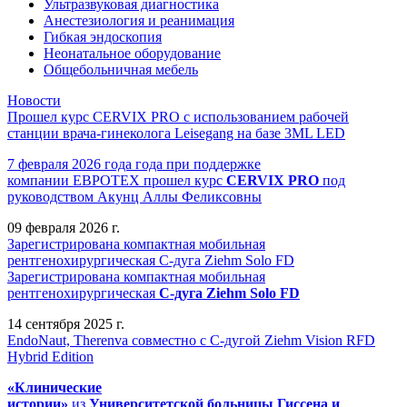
Ультразвуковая диагностика
Анестезиология и реанимация
Гибкая эндоскопия
Неонатальное оборудование
Общебольничная мебель
Новости
Прошел курс CERVIX PRO с использованием рабочей
станции врача-гинеколога Leisegang на базе 3ML LED
7 февраля 2026 года года при поддержке
компании ЕВРОТЕХ
прошел
курс
CERVIX PRO
под
руководством Акунц Аллы Феликсовны
09 февраля 2026 г.
Зарегистрирована компактная мобильная
рентгенохирургическая С-дуга Ziehm Solo FD
Зарегистрирована компактная мобильная
рентгенохирургическая
С-дуга Ziehm Solo FD
14 сентября 2025 г.
EndoNaut, Therenva совместно с С-дугой Ziehm Vision RFD
Hybrid Edition
«Клинические
истории»
из
Университетск
ой
больниц
ы
Гиссена и