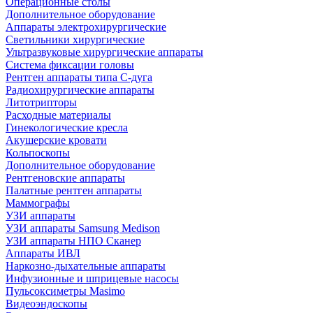
Операционные столы
Дополнительное оборудование
Аппараты электрохирургические
Светильники хирургические
Ультразвуковые хирургические аппараты
Система фиксации головы
Рентген аппараты типа С-дуга
Радиохирургические аппараты
Литотрипторы
Расходные материалы
Гинекологические кресла
Акушерские кровати
Кольпоскопы
Дополнительное оборудование
Рентгеновские аппараты
Палатные рентген аппараты
Маммографы
УЗИ аппараты
УЗИ аппараты Samsung Medison
УЗИ аппараты НПО Сканер
Аппараты ИВЛ
Наркозно-дыхательные аппараты
Инфузионные и шприцевые насосы
Пульсоксиметры Masimo
Видеоэндоскопы