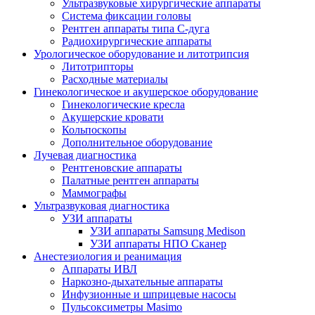
Ультразвуковые хирургические аппараты
Система фиксации головы
Рентген аппараты типа С-дуга
Радиохирургические аппараты
Урологическое оборудование и литотрипсия
Литотрипторы
Расходные материалы
Гинекологическое и акушерское оборудование
Гинекологические кресла
Акушерские кровати
Кольпоскопы
Дополнительное оборудование
Лучевая диагностика
Рентгеновские аппараты
Палатные рентген аппараты
Маммографы
Ультразвуковая диагностика
УЗИ аппараты
УЗИ аппараты Samsung Medison
УЗИ аппараты НПО Сканер
Анестезиология и реанимация
Аппараты ИВЛ
Наркозно-дыхательные аппараты
Инфузионные и шприцевые насосы
Пульсоксиметры Masimo