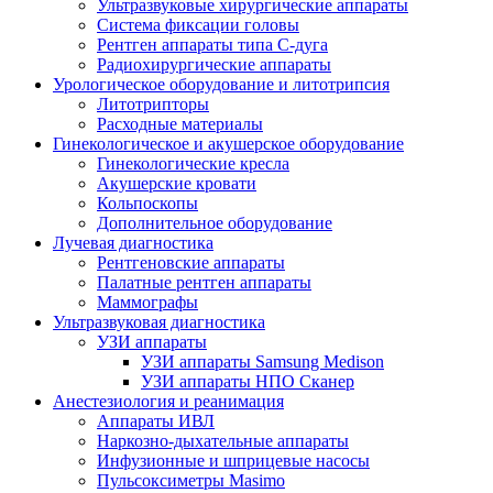
Ультразвуковые хирургические аппараты
Система фиксации головы
Рентген аппараты типа С-дуга
Радиохирургические аппараты
Урологическое оборудование и литотрипсия
Литотрипторы
Расходные материалы
Гинекологическое и акушерское оборудование
Гинекологические кресла
Акушерские кровати
Кольпоскопы
Дополнительное оборудование
Лучевая диагностика
Рентгеновские аппараты
Палатные рентген аппараты
Маммографы
Ультразвуковая диагностика
УЗИ аппараты
УЗИ аппараты Samsung Medison
УЗИ аппараты НПО Сканер
Анестезиология и реанимация
Аппараты ИВЛ
Наркозно-дыхательные аппараты
Инфузионные и шприцевые насосы
Пульсоксиметры Masimo