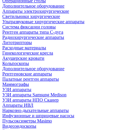
Операционные столы
Дополнительное оборудование
Аппараты электрохирургические
Светильники хирургические
Ультразвуковые хирургические аппараты
Система фиксации головы
Рентген аппараты типа С-дуга
Радиохирургические аппараты
Литотрипторы
Расходные материалы
Гинекологические кресла
Акушерские кровати
Кольпоскопы
Дополнительное оборудование
Рентгеновские аппараты
Палатные рентген аппараты
Маммографы
УЗИ аппараты
УЗИ аппараты Samsung Medison
УЗИ аппараты НПО Сканер
Аппараты ИВЛ
Наркозно-дыхательные аппараты
Инфузионные и шприцевые насосы
Пульсоксиметры Masimo
Видеоэндоскопы