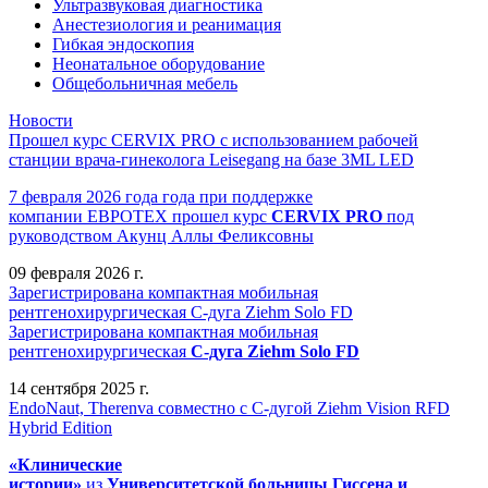
Ультразвуковая диагностика
Анестезиология и реанимация
Гибкая эндоскопия
Неонатальное оборудование
Общебольничная мебель
Новости
Прошел курс CERVIX PRO с использованием рабочей
станции врача-гинеколога Leisegang на базе 3ML LED
7 февраля 2026 года года при поддержке
компании ЕВРОТЕХ
прошел
курс
CERVIX PRO
под
руководством Акунц Аллы Феликсовны
09 февраля 2026 г.
Зарегистрирована компактная мобильная
рентгенохирургическая С-дуга Ziehm Solo FD
Зарегистрирована компактная мобильная
рентгенохирургическая
С-дуга Ziehm Solo FD
14 сентября 2025 г.
EndoNaut, Therenva совместно с С-дугой Ziehm Vision RFD
Hybrid Edition
«Клинические
истории»
из
Университетск
ой
больниц
ы
Гиссена и