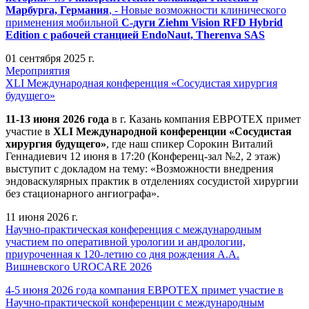
Марбурга, Германия
, - Новые возможности клинического
применения мобильной
С-дуги Ziehm Vision RFD Hybrid
Edition
с рабочей станцией
EndoNaut, Therenva SAS
01 сентября 2025 г.
Мероприятия
XLI Международная конференция «Сосудистая хирургия
будущего»
11-13 июня 2026 года
в г. Казань компания ЕВРОТЕХ примет
участие в
XLI Международной конференции «Сосудистая
хирургия будущего»
, где наш спикер Сорокин Виталий
Геннадиевич 12 июня в 17:20 (Конференц-зал №2, 2 этаж)
выступит с докладом на тему: «Возможности внедрения
эндоваскулярных практик в отделениях сосудистой хирургии
без стационарного ангиографа».
11 июня 2026 г.
Научно-практическая конференция с международным
участием по оперативной урологии и андрологии,
приуроченная к 120-летию со дня рождения А.А.
Вишневского UROCARE 2026
4-5 июня 2026 года компания ЕВРОТЕХ примет участие в
Научно-практической конференции с международным