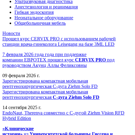
Ультразвуковая диагностика
Анестезиология и реанимация
Гибкая эндоскопия
Неонатальное оборудование
Общебольничная мебель
Новости
Прошел курс CERVIX PRO с использованием рабочей
станции врача-гинеколога Leisegang на базе 3ML LED
7 февраля 2026 года года при поддержке
компании ЕВРОТЕХ
прошел
курс
CERVIX PRO
под
руководством Акунц Аллы Феликсовны
09 февраля 2026 г.
Зарегистрирована компактная мобильная
рентгенохирургическая С-дуга Ziehm Solo FD
Зарегистрирована компактная мобильная
рентгенохирургическая
С-дуга Ziehm Solo FD
14 сентября 2025 г.
EndoNaut, Therenva совместно с С-дугой Ziehm Vision RFD
Hybrid Edition
«Клинические
истории»
из
Университетск
ой
больниц
ы
Гиссена и