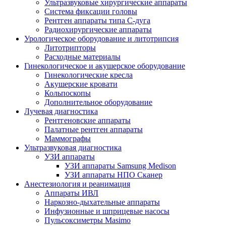
Ультразвуковые хирургические аппараты
Система фиксации головы
Рентген аппараты типа С-дуга
Радиохирургические аппараты
Урологическое оборудование и литотрипсия
Литотрипторы
Расходные материалы
Гинекологическое и акушерское оборудование
Гинекологические кресла
Акушерские кровати
Кольпоскопы
Дополнительное оборудование
Лучевая диагностика
Рентгеновские аппараты
Палатные рентген аппараты
Маммографы
Ультразвуковая диагностика
УЗИ аппараты
УЗИ аппараты Samsung Medison
УЗИ аппараты НПО Сканер
Анестезиология и реанимация
Аппараты ИВЛ
Наркозно-дыхательные аппараты
Инфузионные и шприцевые насосы
Пульсоксиметры Masimo