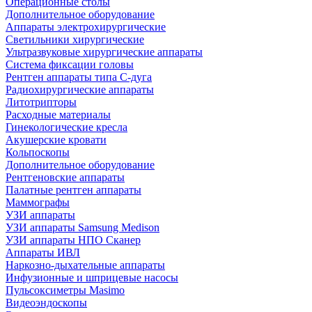
Операционные столы
Дополнительное оборудование
Аппараты электрохирургические
Светильники хирургические
Ультразвуковые хирургические аппараты
Система фиксации головы
Рентген аппараты типа С-дуга
Радиохирургические аппараты
Литотрипторы
Расходные материалы
Гинекологические кресла
Акушерские кровати
Кольпоскопы
Дополнительное оборудование
Рентгеновские аппараты
Палатные рентген аппараты
Маммографы
УЗИ аппараты
УЗИ аппараты Samsung Medison
УЗИ аппараты НПО Сканер
Аппараты ИВЛ
Наркозно-дыхательные аппараты
Инфузионные и шприцевые насосы
Пульсоксиметры Masimo
Видеоэндоскопы