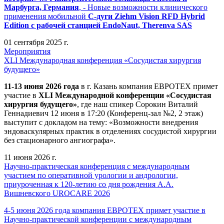
Марбурга, Германия
, - Новые возможности клинического
применения мобильной
С-дуги Ziehm Vision RFD Hybrid
Edition
с рабочей станцией
EndoNaut, Therenva SAS
01 сентября 2025 г.
Мероприятия
XLI Международная конференция «Сосудистая хирургия
будущего»
11-13 июня 2026 года
в г. Казань компания ЕВРОТЕХ примет
участие в
XLI Международной конференции «Сосудистая
хирургия будущего»
, где наш спикер Сорокин Виталий
Геннадиевич 12 июня в 17:20 (Конференц-зал №2, 2 этаж)
выступит с докладом на тему: «Возможности внедрения
эндоваскулярных практик в отделениях сосудистой хирургии
без стационарного ангиографа».
11 июня 2026 г.
Научно-практическая конференция с международным
участием по оперативной урологии и андрологии,
приуроченная к 120-летию со дня рождения А.А.
Вишневского UROCARE 2026
4-5 июня 2026 года компания ЕВРОТЕХ примет участие в
Научно-практической конференции с международным